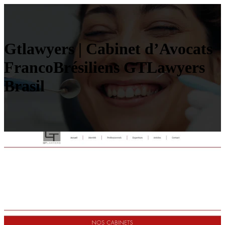
Gtlawyers | Cabinet d’Avocats
FrancoBrésiliens GTLawyers
Brasil